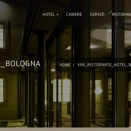
HOTEL
+
CAMERE
SERVIZI
RISTORA
L_BOLOGNA
HOME
VINI_RISTORANTE_HOTEL_