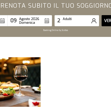
RENOTA SUBITO IL TUO SOGGIORN
Agosto 2026
Adulti
09
2
VER
Domenica
Booking Online by Scidoo